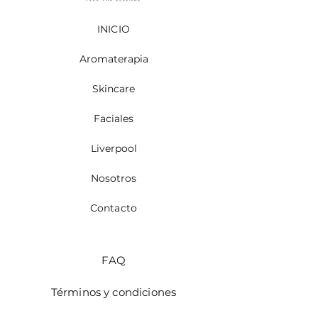
explorarás y aprenderás a identificar los
aromas ideales para ti.
INICIO
Guía esencial de mezclas
aromáticas
Aromaterapia
Llévate una guía práctica y exclusiva
con recomendaciones para crear tus
Skincare
propias mezclas y usar los aceites en tu
rutina diaria.
Faciales
Aceite de viaje personalizado
(frasco de 2 mL)
Liverpool
Recibe un aceite esencial elegido por ti,
listo para acompañarte donde vayas.
Nosotros
Contacto
FAQ
Términos y condiciones