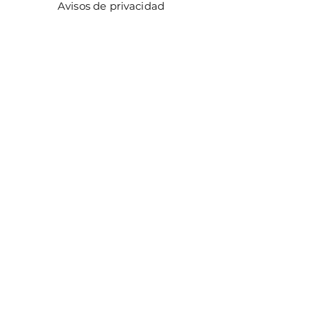
Avisos de privacidad
Métodos de pago
Facturación
Distribuidores
Facebook
Instagram
¡ÚNETE!
Email
Enviar