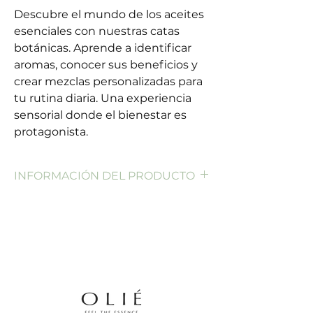
Descubre el mundo de los aceites
esenciales con nuestras catas
botánicas. Aprende a identificar
aromas, conocer sus beneficios y
crear mezclas personalizadas para
tu rutina diaria. Una experiencia
sensorial donde el bienestar es
protagonista.
INFORMACIÓN DEL PRODUCTO
¿Qué incluye tu sesión individual?
Diagnóstico personalizado
Conoce el aroma y la sinergia que tu
cuerpo y mente necesitan, guiada por
un especialista en aromaterapia.
Cata botánica guiada
Descubre el mundo de los aceites
esenciales en una sesión privada donde