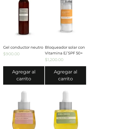
Gel conductor neutro
Bloqueador solar con
Vitamina E/ SPF 50+
Precio
$900.00
Precio
$1,200.00
Agregar al
Agregar al
carrito
carrito