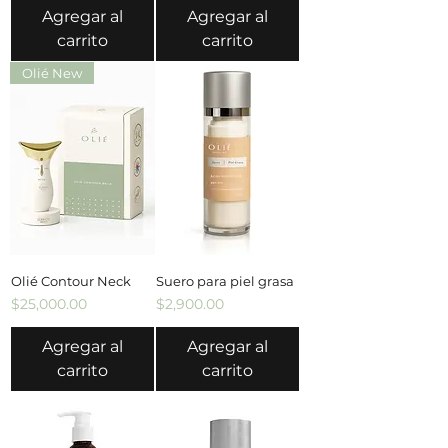
Agregar al
Agregar al
carrito
carrito
Olié New
Olié Contour Neck
Suero para piel grasa
Precio
Precio
$25,000.00
$2,900.00
Agregar al
Agregar al
carrito
carrito