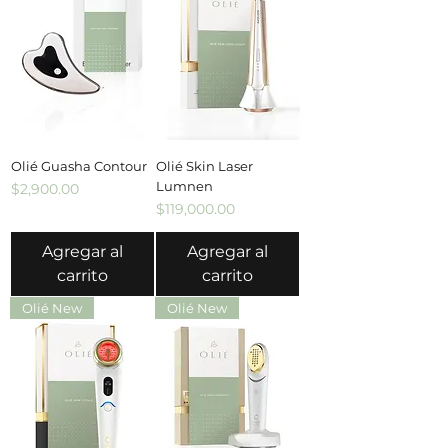
Olié Guasha Contour
Olié Skin Laser
Lumnen
Precio
$2,900.00
Precio
$119,000.00
Agregar al
Agregar al
carrito
carrito
Olié New
Olié New