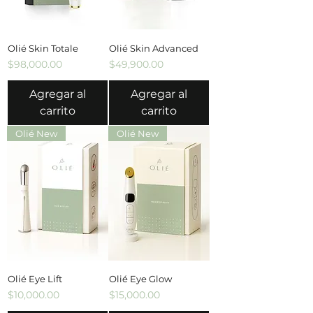
Olié Skin Totale
Olié Skin Advanced
Precio
Precio
$98,000.00
$49,900.00
Agregar al
Agregar al
carrito
carrito
Olié New
Olié New
Olié Eye Lift
Olié Eye Glow
Precio
Precio
$10,000.00
$15,000.00