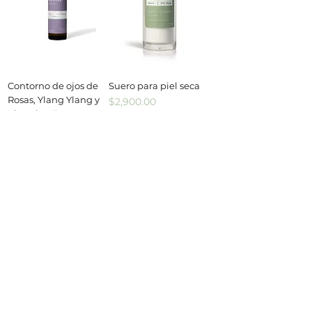
Contorno de ojos de
Suero para piel seca
Rosas, Ylang Ylang y
Precio
$2,900.00
Vitamina E
Precio
$1,400.00
Agregar al
Agregar al
carrito
carrito
Cargar más