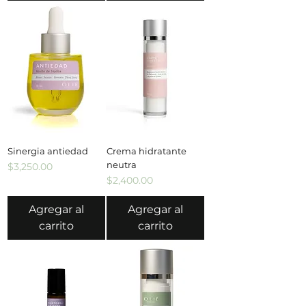
Sinergia antiedad
Crema hidratante
neutra
Precio
$3,250.00
Precio
$2,400.00
Agregar al
Agregar al
carrito
carrito