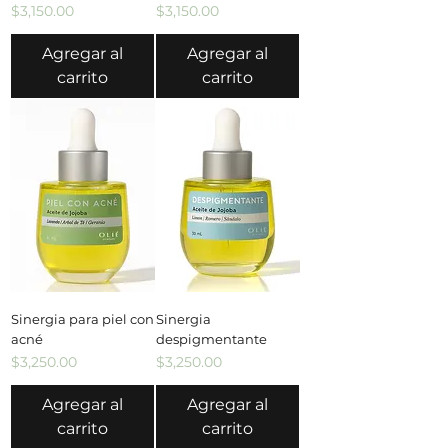
Precio
Precio
$3,150.00
$3,150.00
Agregar al
Agregar al
carrito
carrito
Sinergia para piel con
Sinergia
acné
despigmentante
Precio
Precio
$3,250.00
$3,250.00
Agregar al
Agregar al
carrito
carrito