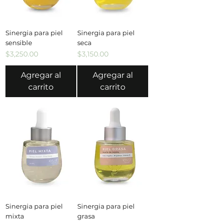
Sinergia para piel
Sinergia para piel
sensible
seca
Precio
Precio
$3,250.00
$3,150.00
Agregar al
Agregar al
carrito
carrito
Sinergia para piel
Sinergia para piel
mixta
grasa