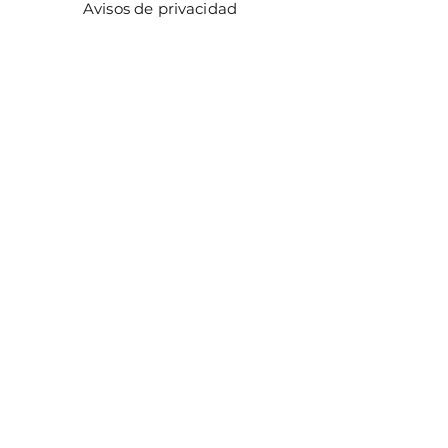
Avisos de privacidad
Métodos de pago
Facturación
Distribuidores
Facebook
Instagram
¡ÚNETE!
Email
Enviar