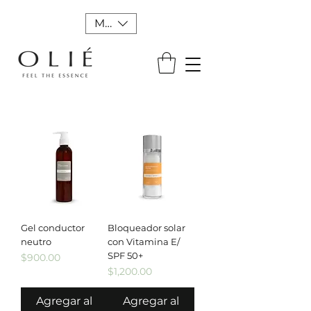
MXN ($)
Gel conductor
Bloqueador solar
neutro
con Vitamina E/
SPF 50+
Precio
$900.00
Precio
$1,200.00
Agregar al
Agregar al