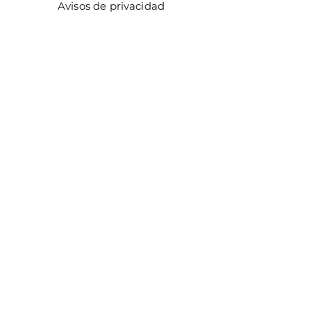
Avisos de privacidad
Métodos de pago
Facturación
Distribuidores
Facebook
Instagram
¡ÚNETE!
Email
Enviar