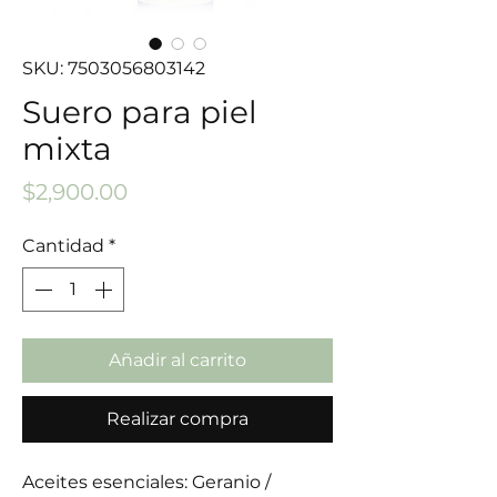
SKU: 7503056803142
Suero para piel
mixta
Precio
$2,900.00
Cantidad
*
Añadir al carrito
Realizar compra
Aceites esenciales: Geranio /