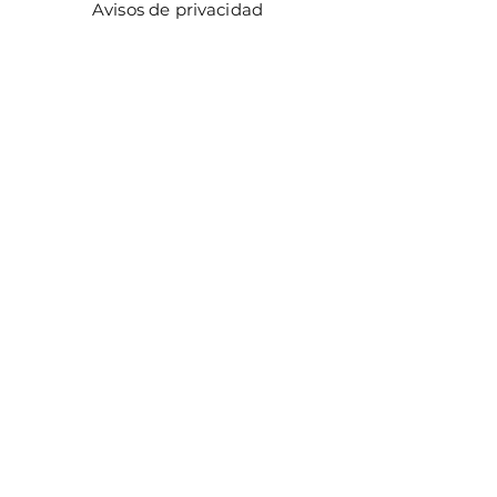
Avisos de privacidad
Métodos de pago
Facturación
Distribuidores
Facebook
Instagram
¡ÚNETE!
Email
Enviar