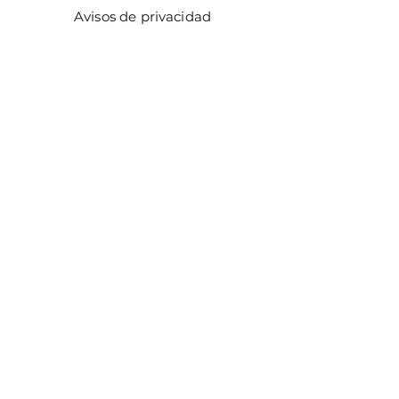
Avisos de privacidad
Métodos de pago
Facturación
Distribuidores
Facebook
Instagram
¡ÚNETE!
Email