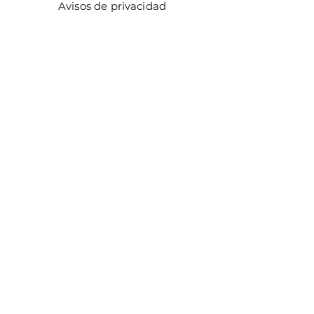
Avisos de privacidad
Métodos de pago
Facturación
Distribuidores
Facebook
Instagram
¡ÚNETE!
Email
Enviar