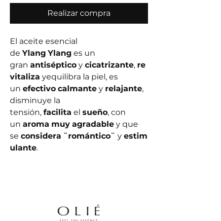
Realizar compra
El aceite esencial
de
Ylang
Ylang
es un
gran
antiséptico
y
cicatrizante
,
re
vitaliza
yequilibra la piel, es
un
efectivo
calmante
y
relajante
,
disminuye la
tensión,
facilita
el
sueño
, con
un
aroma
muy
agradable
y que
se
considera
¨romántico¨
y
estim
ulante
.