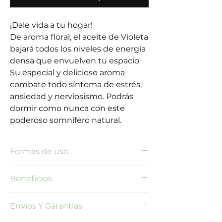
¡Dale vida a tu hogar!
De aroma floral, el aceite de Violeta
bajará todos los niveles de energía
densa que envuelven tu espacio.
Su especial y delicioso aroma
combate todo síntoma de estrés,
ansiedad y nerviosismo. Podrás
dormir como nunca con este
poderoso somnífero natural.
Formas de uso
Tópico
Beneficios
Agregue 5 gotas en la palma de la
mano, frote con ambas manos. Aplique
1. Reduce la inflamación de los
en sienes, nuca, muñecas, y piernas.
Envios Y Garantías
músculos.
Evite zonas íntimas.
2. Alivia dolores de cabeza.
Difusor