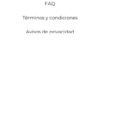
FAQ
estado.
Términos y condiciones
Avisos de privacidad
Métodos de pago
Facturación
Distribuidores
Facebook
Instagram
¡ÚNETE!