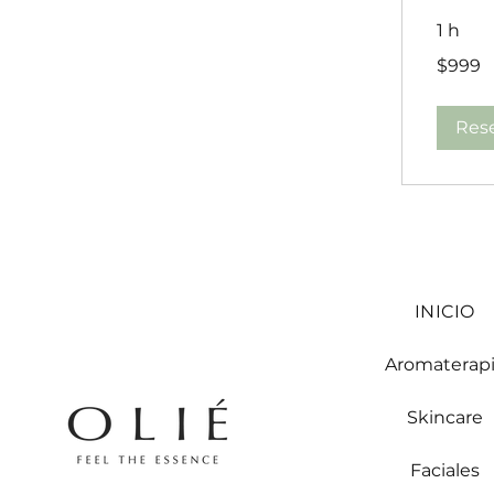
1 h
999
$999
pesos
mexicanos
Rese
INICIO
Aromaterap
Skincare
Faciales